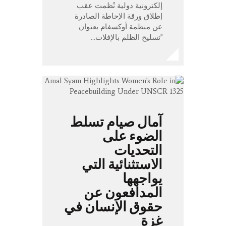
إلكترونية دولية نُظمت عقب
إطلاق ورقة الإحاطة الصادرة
عن منظمة أوكسفام بعنوان
"تسليح الظلم بالإفلات…
آمال صيام تسلط
الضوء على
التحديات
الاستثنائية التي
يواجهها
المدافعون عن
حقوق الإنسان في
غزة