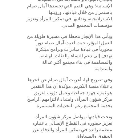
الإنسانية؛ وهي القيم التي تجسدها آمال صيام
باستمرار من خلال قيادتها، ورؤيتها
الاستراتيجية، وتفانيها في تمكين المرأة وتعزيز
مؤسسات المجتمع المدني.
ويأتي هذا الإنجاز محطةً في مسيرة طويلة من
العمل المؤثر، حيث لعبت آمال صيام دوراً
محورياً في قيادة مبادرات وبرامج مبتكرة
تهدف إلى دعم النساء والفئات الهشة،
والمساهمة في بناء مجتمع أكثر عدالة
واستدامة.
وفي تصريح لها، أعربت آمال صيام عن فخرها
باعتلاء منصة التكريم، مؤكدة أن هذا التقدير
هو ثمرة جهود جماعية وعمل دؤوب لفريق
مركز شؤون المرأة، وامتداد لالتزامهم الراسخ
بخدمة المجتمع رغم التحديات المستمرة.
وتحت قيادتها، يواصل مركز شؤون المرأة
تعزيز حضوره في القطاع الإنساني باعتباره
منظمة رائدة في تمكين المرأة والدفاع عن
الحقوق والمساواة.