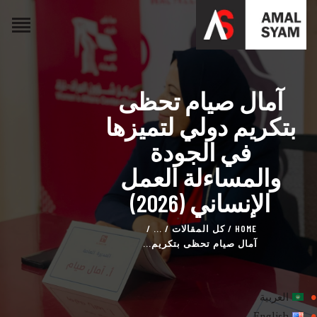
آمال صيام تحظى
HOME
ABOUT AMAL
بتكريم دولي لتميزها
AWARDS & RECOGNITION
في الجودة
ON MEDIA
والمساءلة العمل
CONTACTS
الإنساني (2026)
HOME
كل المقالات
...
آمال صيام تحظى بتكريم...
العربية
English