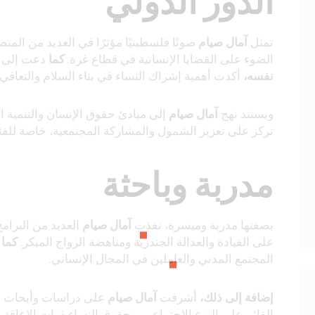
الدور الدولي
تمثل
آمال صيام
صوتًا فلسطينيًا مؤثرًا في العديد من المن
الضوء على القضايا الإنسانية في قطاع غزة.
كما
دعت إلى وق
نفسه،
أكدت أهمية إشراك النساء في بناء السلام والتعافي و
ويستند نهج
آمال صيام
إلى مبادئ حقوق الإنسان والتنمية ال
تركز على تعزيز الشمول والمشاركة المجتمعية، خاصة للف
مدربة وباحثة
بصفتها مدربة وميسرة، نفذت
آمال صيام
العديد من البرام
على القيادة والعدالة الجندرية ومناهضة الزواج المبكر.
كما
ت
المجتمع المدني والعاملين في المجال الإنساني.
إضافة إلى ذلك،
أشرفت
آمال صيام
على دراسات وأبحاث نو
القائم على النوع الاجتماعي، وحقوق النساء ذوات الإعاقة،