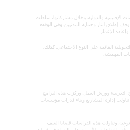
صات الإقليمية والدولية. وخلال مشاركاتها، سلطت
ف إطلاق النار وحماية المدنيين.
وفي الوقت
إعادة الإعمار.
تحويلية القائمة على النوع الاجتماعي.
كذلك،
ئات المهمشة.
ج التدريبية وورش العمل. وركزت هذه البرامج
ناولت إدارة المشاريع وبناء قدرات مؤسسات
عية. وتناولت هذه الدراسات قضايا العنف
 وتأثير النزاعات والأزمات على النساء في قطاع