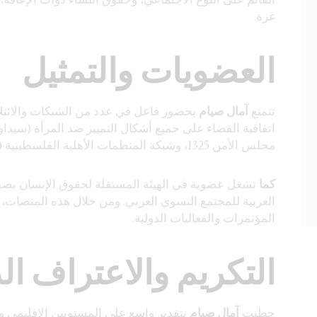
غزة.
العضويات والتمثيل
تتمتع
آمال صيام
بحضور فاعل في عدد من الشبكات والائتلافا
اتفاقية القضاء على جميع أشكال التمييز ضد المرأة (سيداو
مجلس الأمن 1325، وشبكة المنظمات الأهلية الفلسطينية (PNGO).
كما
تشغل عضوية في الهيئة المستقلة لحقوق الإنسان بصف
العربية للمجتمع النسوي العربي. ومن خلال هذه المنصات،
المؤتمرات والفعاليات الدولية.
التكريم والاعتراف ال
حظيت
آمال صيام
بتقدير واسع على المستويين الإقليمي و