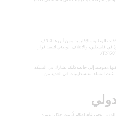
ت الوطنية والإقليمية. ومن أبرزها ائتلاف
) في فلسطين، والائتلاف الوطني لتنفيذ قرار
تها مفوضة.
إلى جانب ذلك،
تشارك في الشبكة
 مثلت النساء الفلسطينيات في العديد من
دولي
الدولي.
وفي عام 2021،
كُرمت خلال الدورة